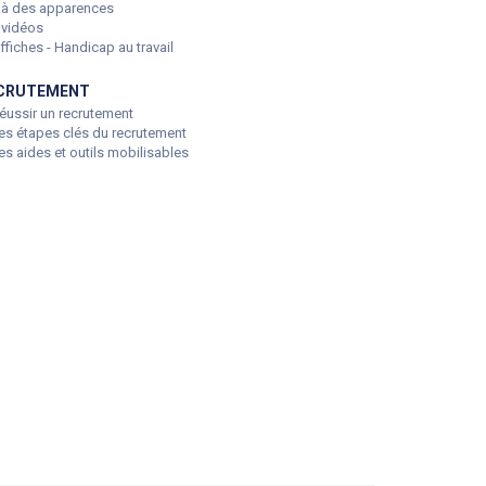
là des apparences
 vidéos
fiches - Handicap au travail
CRUTEMENT
éussir un recrutement
es étapes clés du recrutement
s aides et outils mobilisables