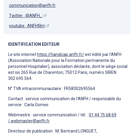
communication@anfh.fr
Twitter : @ANFH_
youtube : ANFHfilm
IDENTIFICATION EDITEUR
Le site internet
https://handicap.anfh.fr/
est édité par l’ANFH
(Association Nationale pour la Formation permanente du
personnel Hospitalier), association déclarée, dont le siège social
est sis 265 Rue de Charenton, 75012 Paris, numéro SIREN
302 695 564.
N° TVA intracommunautaire : FR58302695564
Contact : service communication de l'ANFH / responsable du
service : Carla Gomes
Webmestre : service communication / tél. :
01 44 75 68 69
/
webmaster@anfh.fr
Directeur de publication : M. Bertrand LONGUET,