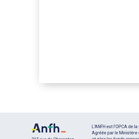
L'ANFH est l'OPCA de la 
Agréée par le Ministère d
et gère les fonds consac